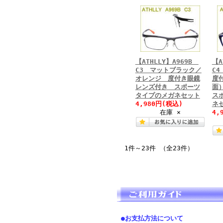
【ATHLLY】A969B
【A
C3 マットブラック／
C
オレンジ 度付き眼鏡
度付
レンズ付き スポーツ
面
タイプのメガネセット
ス
4,980円
(税込)
ネ
在庫 ×
4,
1件～23件 （全23件）
●お支払方法について