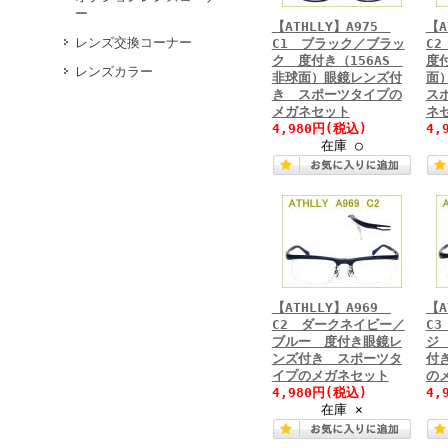
ー
【ATHLLY】A975
【A
レンズ交換コーナー
C1 ブラック／ブラッ
C
ク 度付き（156AS
度付
レンズカラー
非球面）眼鏡レンズ付
面
き スポーツタイプの
ス
メガネセット
ネ
4,980円
(税込)
4,
在庫 ○
【ATHLLY】A969
【A
C2 ダークネイビー／
C
ブルー 度付き眼鏡レ
ジ
ンズ付き スポーツタ
付
イプのメガネセット
の
4,980円
(税込)
4,
在庫 ×