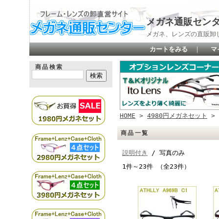
メガネ通販セン
メガネ、レンズの直販卸
カートをみる
｜
マ
商品検索
HOME
>
4980円メガネセット
> 
商品一覧
説明付き
/ 写真のみ
1件～23件 （全23件）