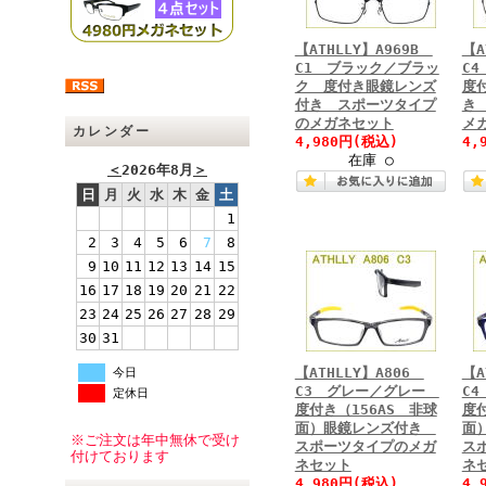
【ATHLLY】A969B
【A
C1 ブラック／ブラッ
C
ク 度付き眼鏡レンズ
度
付き スポーツタイプ
き
のメガネセット
メ
カレンダー
4,980円
(税込)
4,
在庫 ○
＜
2026年8月
＞
日
月
火
水
木
金
土
1
2
3
4
5
6
7
8
9
10
11
12
13
14
15
16
17
18
19
20
21
22
23
24
25
26
27
28
29
30
31
【ATHLLY】A806
【A
今日
C3 グレー／グレー
C
定休日
度付き（156AS 非球
度付
面）眼鏡レンズ付き
面
※ご注文は年中無休で受け
スポーツタイプのメガ
ス
付けております
ネセット
ネ
4,980円
(税込)
4,