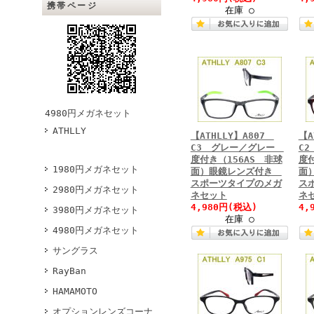
携帯ページ
在庫 ○
4980円メガネセット
ATHLLY
【ATHLLY】A807
【A
C3 グレー／グレー
C
度付き（156AS 非球
度付
1980円メガネセット
面）眼鏡レンズ付き
面
スポーツタイプのメガ
ス
2980円メガネセット
ネセット
ネ
4,980円
(税込)
4,
3980円メガネセット
在庫 ○
4980円メガネセット
サングラス
RayBan
HAMAMOTO
オプションレンズコーナ