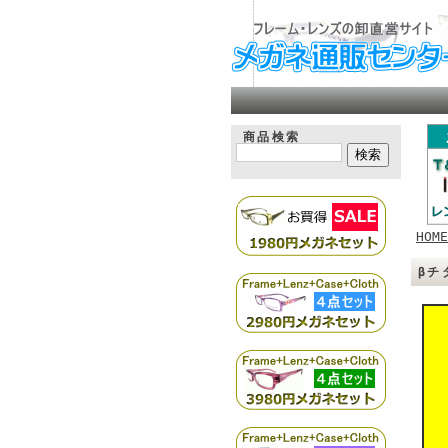
商品検索
HOME
βチ