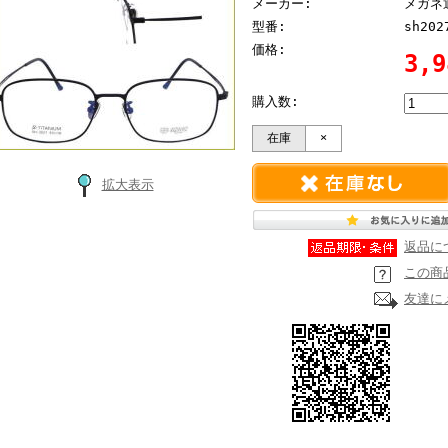
メーカー:
メガネ
型番:
sh202
価格:
3,
購入数:
在庫
×
拡大表示
返品に
この商
友達に