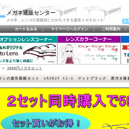
メガネ通販センター
メガネ、レンズの直販卸しだからできる激安メガネセット
カートをみる
｜
マイページへログイン
｜
ご利用案内
>
3980円メガネセット
タンの激安眼鏡セット sh2027 C1-1 マットブラック 度付き