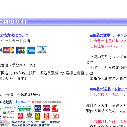
お支払方法について
●商品の変更 、キャ
レジットカード決済
〇カラー染色のレンズ
〇特注製作のレンズ
上記の商品はレンズメ
ます
金引換（手数料330円）
ので、ご注文確定後の
行振込 、ゆうちょ銀行（振込手数料はお客様ご負担
ルは
願いいたします）
出来かねますことをご
●商品の返品・交換に
払い決済（手数料330円）
〇お客様のご都合によ
度付きメガネ、伊達メガ
製作の商品のため、返品
〇お届けした商品に不
良品と交換させて頂く