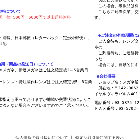
この場合、破損品は料
料について
こちらに到着次第、交
国一律 500円
6000円で以上送料無料
す。
●ご注文の有効期間は
ト運輸、日本郵便（レターパック・定形外郵便）、
ご入金待ち、レンズ交
即配
ネの
ご到着待ち、ご連絡待
った
納期（商品の発送日）について
場合には、自動的にキ
きメガネ、伊達メガネはご注文確定後2～5営業日
●会社概要
ーレンズ・特注製作レンズはご注文確定後5～8営業
ショップ名：メガネ通
所在地：〒142-0062
イヤルヴィラパルム401
帯指定も承っておりますが地域や交通状況によりご
電話番号：03-5875-12
に添えない場合もございますのでご了承ください。
ＦＡＸ番号：03-5702-
個人情報の取り扱いについて
|
特定商取引法に関する表示