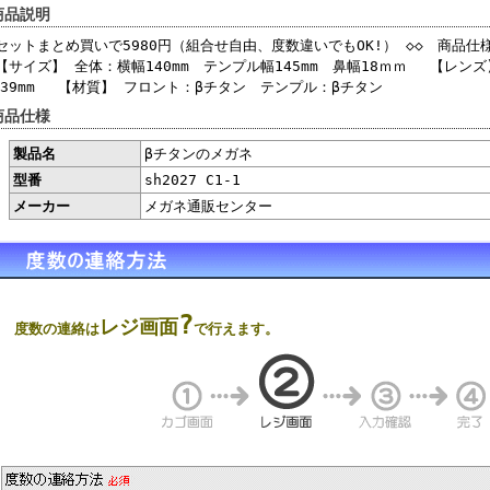
商品説明
セットまとめ買いで5980円（組合せ自由、度数違いでもOK!） ◇◇ 商品仕
【サイズ】 全体：横幅140mm テンプル幅145mm 鼻幅18ｍｍ 【レン
39mm 【材質】 フロント：βチタン テンプル：βチタン
商品仕様
製品名
βチタンのメガネ
型番
sh2027 C1-1
メーカー
メガネ通販センター
?
レジ画面
度数の連絡は
で行えます。