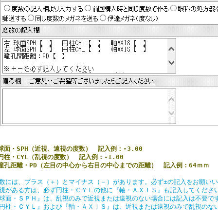
球面・SPH（近視、遠視の度数） 記入例：-3.00
円柱・CYL（乱視の度数） 記入例：-1.00
瞳孔距離・PD（左目の中心から右目の中心までの距離） 記入例：64ｍｍ
数には、プラス（＋）とマイナス（－）があります。必ず±の記入をお願い
視がある方は、必ず円柱・ＣＹＬの他に『軸・ＡＸＩＳ』も記入してくださ
球面・ＳＰＨ』は、乱視のみで近視または遠視のない場合には記入は不要で
円柱・ＣＹＬ』および『軸・ＡＸＩＳ』は、近視または遠視のみで乱視のな