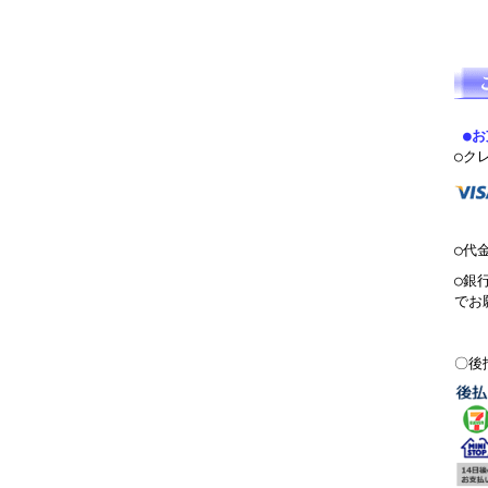
●
○ク
○代
○銀
でお
〇後