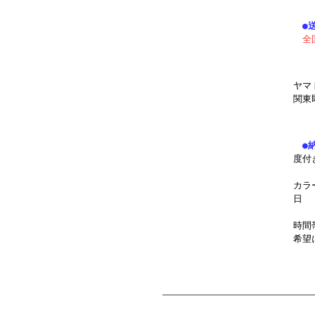
●送
全
ヤマ
関東
●
度付
カラ
日
時間
希望