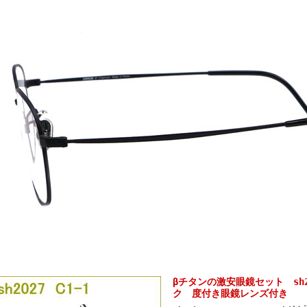
βチタンの激安眼鏡セット sh2
ク 度付き眼鏡レンズ付き