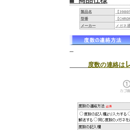
■ 商品仕様
製品名
【398
型番
【CHRO
メーカー
メガネ
度数の連絡は