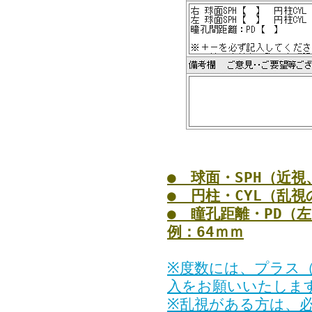
● 球面・SPH（近視
● 円柱・CYL（乱視
● 瞳孔距離・PD（
例：64ｍｍ
※度数には、プラス
入をお願いいたしま
※乱視がある方は、