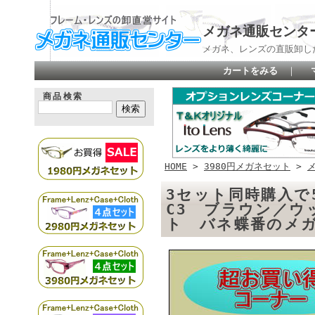
メガネ通販センタ
メガネ、レンズの直販卸し
カートをみる
｜
商品検索
HOME
>
3980円メガネセット
>
3セット同時購入で59
C3 ブラウン／ウ
ト バネ蝶番のメ